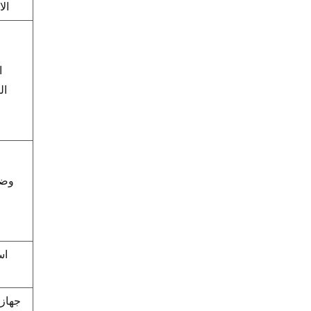
ال
ا
ال
وضع
ا
اس
جهاز 