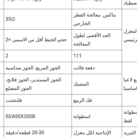
اصطياد
ماكس. معالجة القطر
∅35
الخارجي
لمغزل
الحد الأقصى لطول
رئيسي
حجم الخيط أقل من الاسمي ×2
المعالجة
2
111
دفعة فالت
الجوز المربع، الجوز سداسية
 لاعبا
الجوز المستدير، الجوز فلانج،
المشبك
ساسيا
الجوز المضلع
فك الربيع
فلننجنت
طوانة
اسطوانة
SDA50X20SB
لقط
التبريد
الإنتاجية لكل مغزل
20-30 قطعة/دقيقة