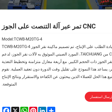
 الجوز
CNC تمر عبر آلة التنصت على الجوز
Model:TCWB-M20TG-4
مع زيادة الطلب على الإنتاج، تم تصميم ماكينة نقر الجوز TCWB-M20TG-4
CNC من TAICHUANG، المورد الصيني الموثوق به لآلات نقر الجوز، لدعم
قر الجوز ذات الحجم الكبير. مع أربعة مغازل متزامنة وتخطيط التغذية
، يساعد هذا النموذج على تقليل وقت الدورة دون تعقيد العملية. نقوم
يع هذا الحل للعملاء الذين يبحثون عن الكفاءة والاستقرار ونتائج الإنتاج
المتوقعة.
رسال استفسار
ebook
WhatsApp
X
Pinterest
LinkedIn
Share