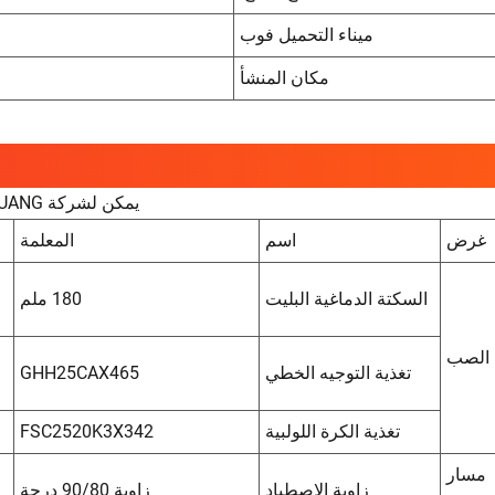
ميناء التحميل فوب
مكان المنشأ
يمكن لشركة TAICHUANG توفير آلة نقر الصمولة من M10 إلى M20، بالمواصفات التالية:
غرض
اسم
المعلمة
السكتة الدماغية البليت
180 ملم
 الصب
تغذية التوجيه الخطي
GHH25CAX465
تغذية الكرة اللولبية
FSC2520K3X342
مسار
زاوية الاصطياد
زاوية 90/80 درجة