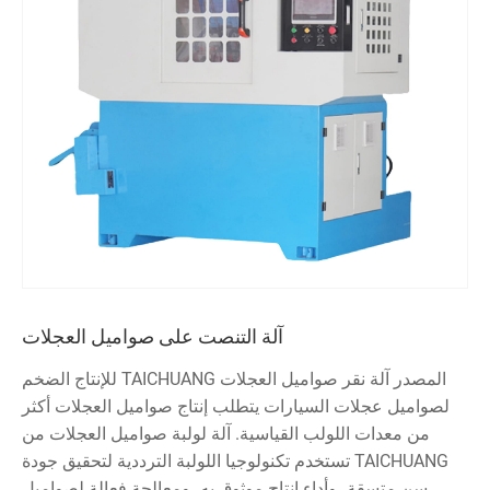
آلة التنصت على صواميل العجلات
المصدر آلة نقر صواميل العجلات TAICHUANG للإنتاج الضخم
لصواميل عجلات السيارات يتطلب إنتاج صواميل العجلات أكثر
من معدات اللولب القياسية. آلة لولبة صواميل العجلات من
TAICHUANG تستخدم تكنولوجيا اللولبة الترددية لتحقيق جودة
سن متسقة، وأداء إنتاج موثوق به، ومعالجة فعالة لصواميل