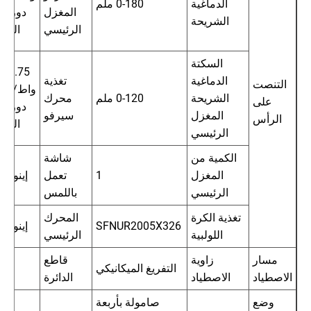
الدماغية
0-180 ملم
المغزل
دورة 
الشريحة
الرئيسي
الدقي
السكتة
0.75
الدماغية
تغذية
التنصت
واط/
الشريحة
0-120 ملم
محرك
على
دورة 
المغزل
سيرفو
الرأس
الدقي
الرئيسي
الكمية من
شاشة
المغزل
1
تعمل
إينوفا
الرئيسي
باللمس
تغذية الكرة
المحرك
SFNUR2005X326
إينوفا
اللولبية
الرئيسي
مسار
زاوية
قاطع
التفريغ الميكانيكي
الاصطياد
الاصطياد
الدائرة
وضع
صامولة بأربعة