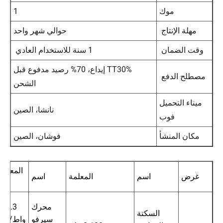
موك
1
مهلة الإنتاج
حوالي شهر واحد
وقت الضمان
1 سنة للاستخدام العادي
TT30% إيداع، 70% رصيد مدفوع قبل
مصطلح الدفع
الشحن
ميناء التحميل
نانشا، الصين
فوب
مكان المنشأ
فوشان، الصين
المعلما
غرض
اسم
المعلمة
اسم
محرك
1.3 
السكتة
سيرفو
واط/