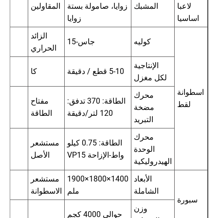
لاعبا
المشبك
زوايا، صامولة بستة
المقاولين
اساسيا
زوايا
الزائد
كوليه
جاس-15
الحراري
الإنتاجية
5-10 قطع / دقيقة
كا
لكل مغزل
اسطوانة
محرك
الطاقة: 370 تدفق:
مفتاح
لقط
مضخة
120 لتر/دقيقة
الطاقة
التبريد
محرك
الطاقة: 0.75 كيلو
مستشعر
الوحدة
واط-الإزاحة VP15
الأصل
الهيدروليكية
الأبعاد
1400×1800×1900
مستشعر
الشاملة
ملم
الاسطوانة
سبورة
وزن
حوالي 4000 كجم