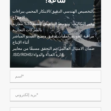
التخصيص الهندسي الدقيق/الابتكار المحمي ببراءات
الاختراع
توفير التكاليف: متوسط ​​التخفيض بنسبة 30% مقارنة
بالشركات التجارية
مراقبة الجودة: عمليات تدقيق مصنع الفيديو المباشر
أثناء الإنتاج
ضمان الامتثال العالمي: تم التحقق مسبقًا من معايير
إدارة الغذاء والدواء/ISO/ROHS.